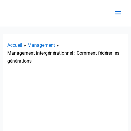
Aller
au
contenu
Accueil
Management
Management intergénérationnel : Comment fédérer les
générations