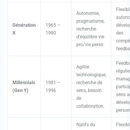
Flexibil
Autonomie,
autono
pragmatisme,
Génération
1965 –
dével
recherche
X
1980
des
d’équilibre vie
compé
pro/vie perso.
feedba
Feedb
Agilité
régulier
technologique,
manag
Millennials
1981 –
recherche de
partici
(Gen Y)
1996
sens, besoin
sens au
de
dével
collaboration.
person
Natifs du
Flexibil